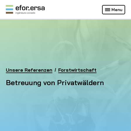
Français
Deutsch
Menu
(Aktuelle Webseite)
EFOR-ERSA
Homepage
Unsere Referenzen
Betreuung von Privatwäldern
Forstwirtschaft
Betreuung von Privatwäldern