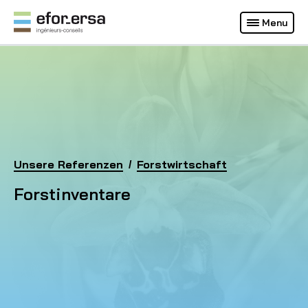
Français
Deutsch
Menu
(Aktuelle Webseite)
EFOR-ERSA
Homepage
Unsere Referenzen
Forstinventare
Forstwirtschaft
Forstinventare