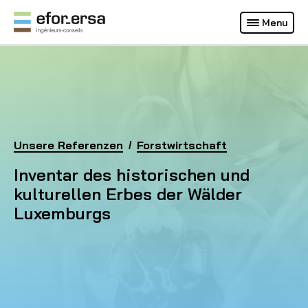
Français
Deutsch
Menu
(Aktuelle Webseite)
EFOR-ERSA
Homepage
Unsere Referenzen
Inventar des historischen und kulturellen Erbes 
Forstwirtschaft
Inventar des historischen und
kulturellen Erbes der Wälder
Luxemburgs