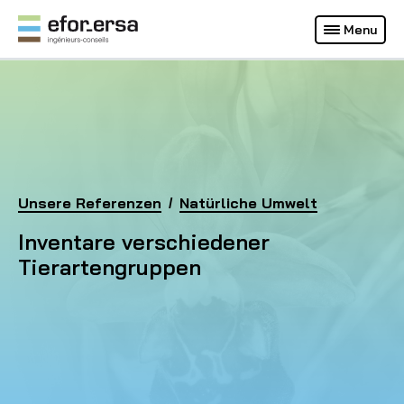
Français
Deutsch
Menu
(Aktuelle Webseite)
EFOR-ERSA
Homepage
Unsere Referenzen
Inventare verschiedener Tierartengruppen
Natürliche Umwelt
Inventare verschiedener
Tierartengruppen