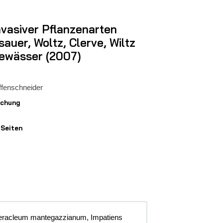
nvasiver Pflanzenarten
auer, Woltz, Clerve, Wiltz
gewässer (2007)
ffenschneider
ichung
 Seiten
r Nebengewässer (2007)
Heracleum mantegazzianum, Impatiens