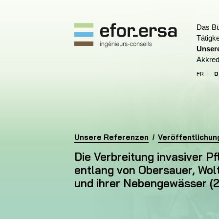
Das B
Tätigke
Unser
EFOR-ERSA
Akkred
FR
D
(
Homepage
Unsere Referenzen
Die Verbreitung invasiver Pflanzena
Veröffentlichu
Die Verbreitung invasiver P
entlang von Obersauer, Wolt
und ihrer Nebengewässer (