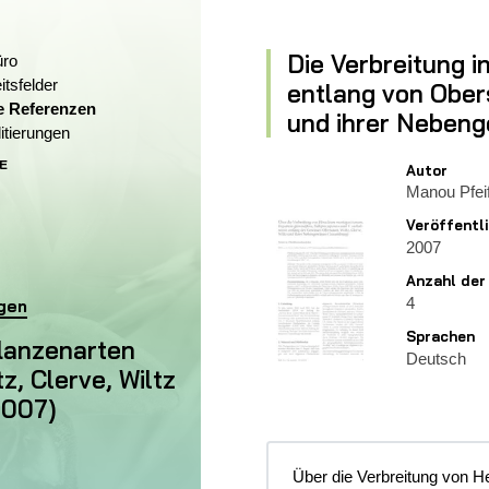
Die Verbreitung i
üro
itsfelder
entlang von Obers
e Referenzen
(Aktueller Bereich)
und ihrer Neben
itierungen
E
Autor
Aktuelle Webseite)
Manou Pfei
Veröffentl
2007
Anzahl der
4
rten entlang von Obersauer, Woltz, Clerve, Wiltz und ihre
ngen
Sprachen
flanzenarten
Deutsch
z, Clerve, Wiltz
2007)
Über die Verbreitung von 