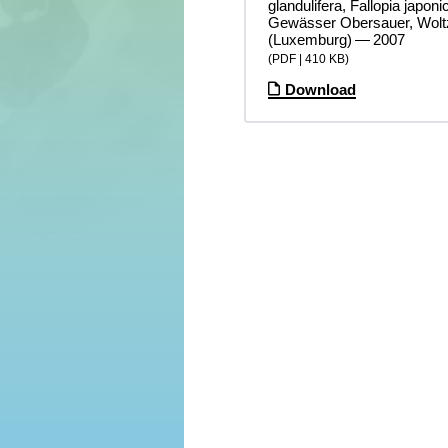
glandulifera, Fallopia japon
Gewässer Obersauer, Woltz
(Luxemburg) — 2007
(PDF | 410 KB)
Download