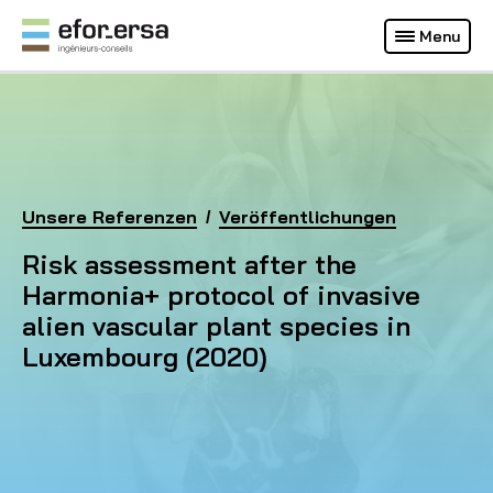
Français
Deutsch
Menu
(Aktuelle Webseite)
EFOR-ERSA
Homepage
Unsere Referenzen
Risk assessment after the Harmonia+ protocol of 
Veröffentlichungen
Risk assessment after the
Harmonia+ protocol of invasive
alien vascular plant species in
Luxembourg (2020)