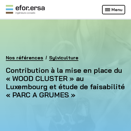
Français
Deutsch
Menu
(Site actuel)
EFOR-ERSA
Accueil
Nos références
Contribution à la mise en place du « WOOD CLUST
Sylviculture
Contribution à la mise en place du
« WOOD CLUSTER » au
Luxembourg et étude de faisabilité
« PARC A GRUMES »